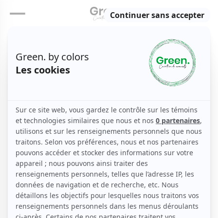
Inverness
Accueil
Europe
Royaume uni et Jersey
Inverness
/
/
/