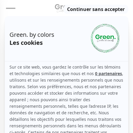
Djerba
Accueil
Afrique du Nord et Proche-Orient
Tunisie
Djerba
/
/
/