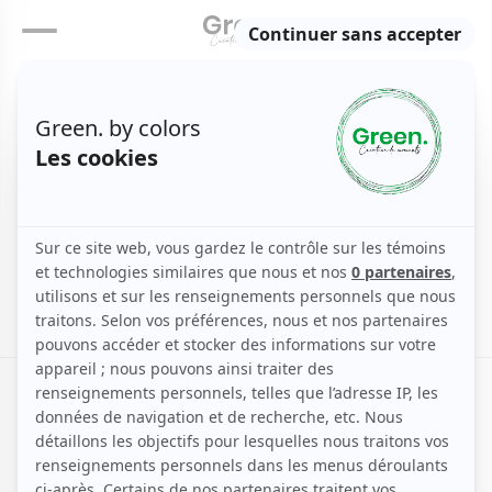
Japon
Accueil
Asie
Japon
/
/
Coming soon