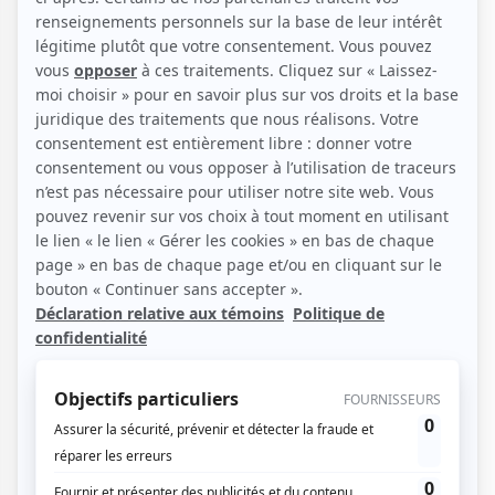
Entre traditions millénaires et technologies de pointe,
le Japon est un pays fascinant où passé et futur
cohabitent harmonieusement. Des temples paisibles
de Kyoto aux néons éclatants de Tokyo, en passant
par le mont Fuji et les cerisiers en fleurs, le Japon
séduit par sa culture unique, son art de vivre raffiné
et sa nature spectaculaire. Une destination
dépaysante, riche en découvertes et en émotions.
Créons votre séjour