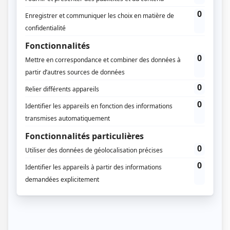
Japon
: Pourquoi partir ?
01
L'art du golf élevé au rang de
philosophie et de discipline spirituelle
02
Des parcours d'exception entre
cerisiers en fleurs et mont Fuji
enneigé
03
Une hospitalité japonaise et un sens
du service absolument sans pareil