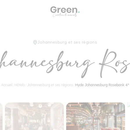
e
Pays
upes
Johannesburg et ses régions
ord et Proche-
culiers
hannesburg Ros
lf
n
Accueil
/
Hôtels
/
Johannesburg et ses régions
/
Hyde Johannesburg Rosebank 4*