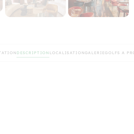
DESCRIPTION
TATION
LOCALISATION
GALERIE
GOLFS A PR