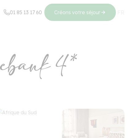
FR
EN
01 85 13 17 60
Créons votre séjour
Régions
ebank 4*