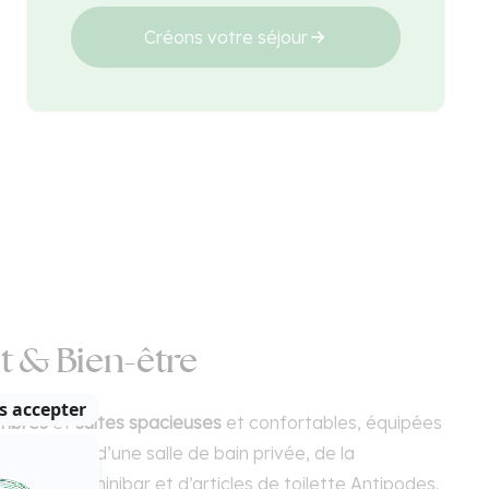
Créons votre séjour
 & Bien-être
mbres
et
suites spacieuses
et confortables, équipées
ureau dédié, d’une salle de bain privée, de la
ratuit, d’un minibar et d’articles de toilette Antipodes.