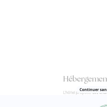
Hébergement
L’hôtel propose
131 cha
d’un lit king-size, d’un b
climatisation, du Wi-Fi g