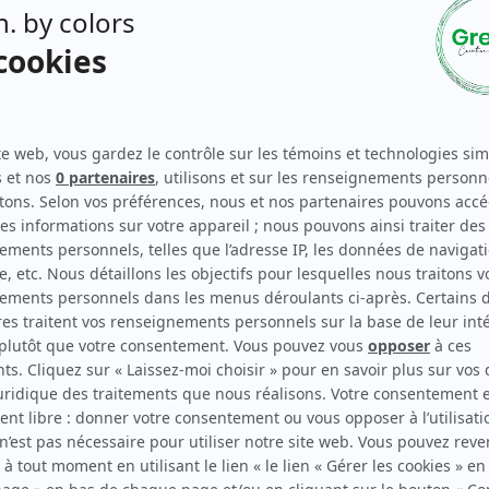
Sur place, les clients 
(Workshop17), d’un centr
cardio, concentration) 
manucures et pédicures. 
est intégrée à l’hôtel.
Créons votre séjour
ery
sert une
cuisine
vec un
petit-déjeuner à